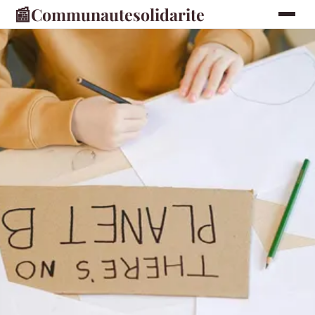
📰
Communautesolidarite