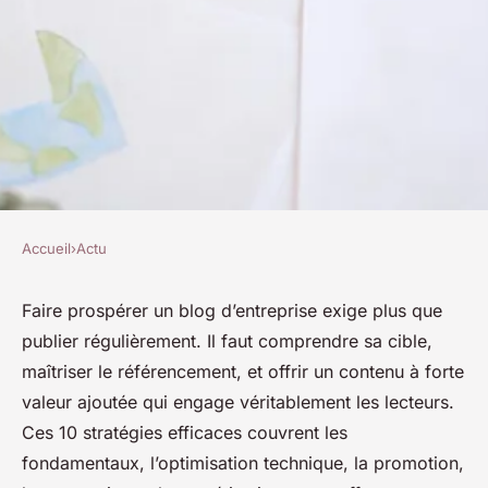
Accueil
›
Actu
ACTU
10 stratégies efficaces pour
Faire prospérer un blog d’entreprise exige plus que
publier régulièrement. Il faut comprendre sa cible,
prospérer avec votre blog
maîtriser le référencement, et offrir un contenu à forte
d'entreprise
valeur ajoutée qui engage véritablement les lecteurs.
Ces 10 stratégies efficaces couvrent les
Mila
•
30 septembre 2025
•
11 min de lecture
fondamentaux, l’optimisation technique, la promotion,