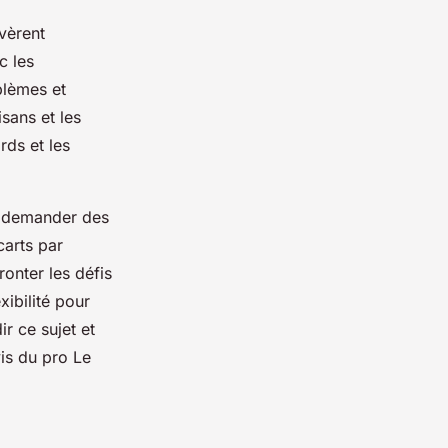
vèrent
c les
blèmes et
sans et les
rds et les
e demander des
carts par
ronter les défis
ibilité pour
r ce sujet et
vis du pro Le