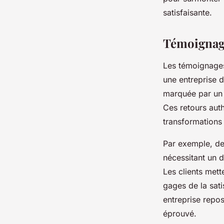
Mila
•
29 septembre 2025
•
4 min de lecture
satisfaisante.
Témoignage
Les témoignages
une entreprise d
marquée par un 
Ces retours auth
transformations
Par exemple, de
nécessitant un d
Les clients mett
gages de la sati
entreprise repos
éprouvé.