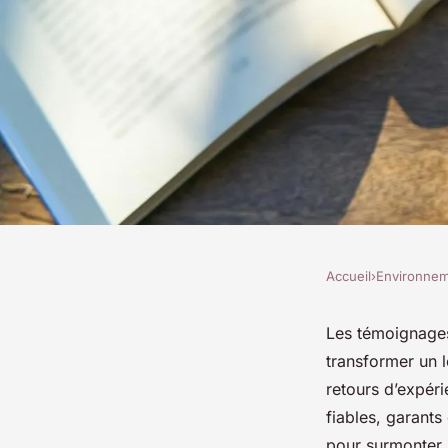
Accueil
›
Environne
ENVIRONNEMENT
Témoignages clients 
Les témoignages
transformer un 
d'une rénovation m
retours d’expéri
fiables, garants
pour surmonter l