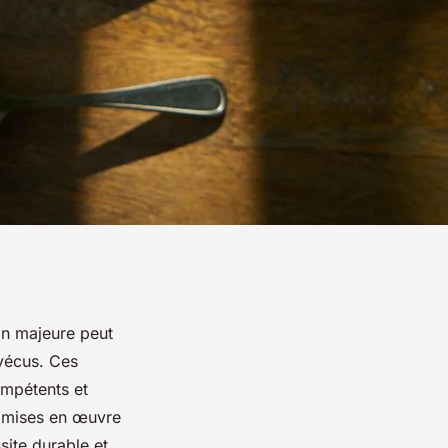
n majeure peut
 vécus. Ces
ompétents et
ns mises en œuvre
site durable et