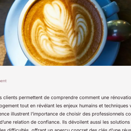
ment
sur la réussite
 clients permettent de comprendre comment une rénovatio
logement tout en révélant les enjeux humains et techniques
ajeure
ence illustrent l’importance de choisir des professionnels c
 d’une relation de confiance. Ils dévoilent aussi les solutio
es difficultés, offrant un aperçu concret des clés d’une réus