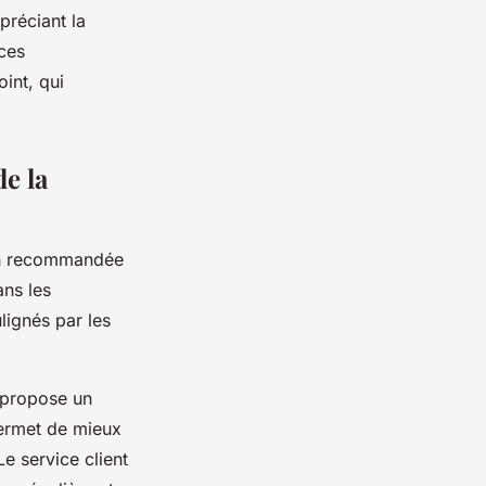
préciant la
ces
int, qui
e la
ion recommandée
ans les
lignés par les
i propose un
ermet de mieux
e service client