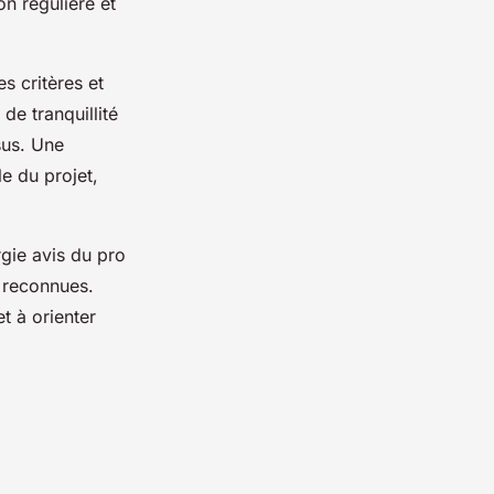
n régulière et
s critères et
de tranquillité
sus. Une
e du projet,
gie avis du pro
 reconnues.
t à orienter