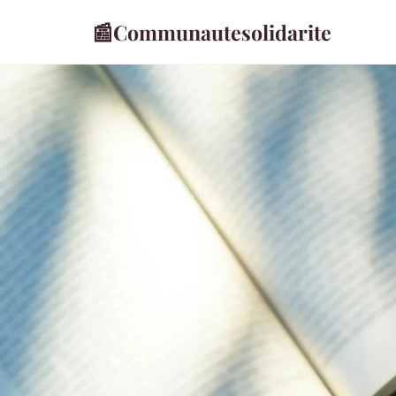
📰
Communautesolidarite