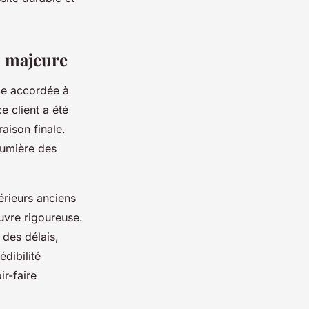
n majeure
ce accordée à
e client a été
aison finale.
 lumière des
érieurs anciens
uvre rigoureuse.
 des délais,
dibilité
ir-faire