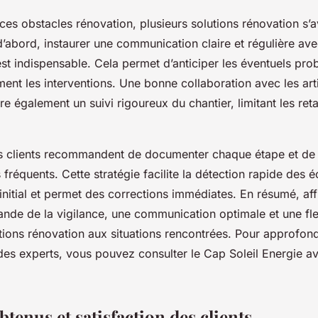
es obstacles rénovation, plusieurs solutions rénovation s’a
d’abord, instaurer une communication claire et régulière ave
st indispensable. Cela permet d’anticiper les éventuels pro
ment les interventions. Une bonne collaboration avec les arti
re également un suivi rigoureux du chantier, limitant les reta
ns clients recommandent de documenter chaque étape et d
réquents. Cette stratégie facilite la détection rapide des é
initial et permet des corrections immédiates. En résumé, aff
nde de la vigilance, une communication optimale et une flex
tions rénovation aux situations rencontrées. Pour approfondi
 des experts, vous pouvez consulter le Cap Soleil Energie a
btenus et satisfaction des clients