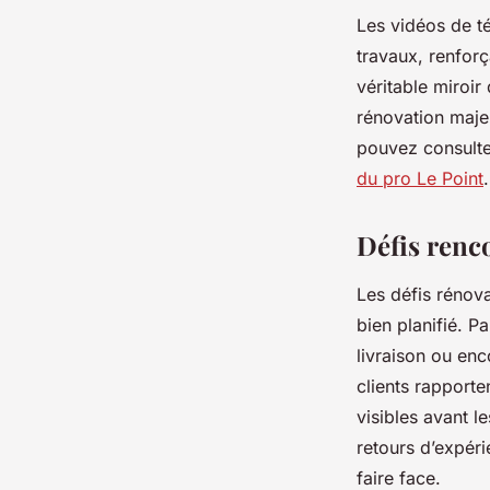
Les vidéos de t
travaux, renforç
véritable miroir
rénovation majeu
pouvez consult
du pro Le Point
.
Défis renco
Les défis rénov
bien planifié. P
livraison ou enc
clients rapport
visibles avant l
retours d’expéri
faire face.