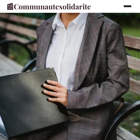
📰
Communautesolidarite