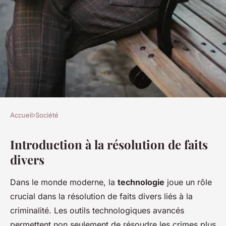
Accueil
›
Société
SOCIÉTÉ
Introduction à la résolution de faits
Résolution de faits divers
divers
grâce à la technologie
moderne
Dans le monde moderne, la
technologie
joue un rôle
crucial dans la résolution de faits divers liés à la
Mila
•
22 février 2025
•
4 min de lecture
criminalité. Les outils technologiques avancés
permettent non seulement de résoudre les crimes plus