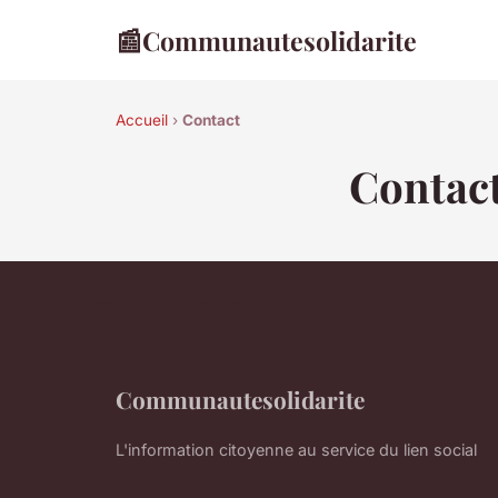
📰
Communautesolidarite
Accueil
›
Contact
Contac
Communautesolidarite
L'information citoyenne au service du lien social