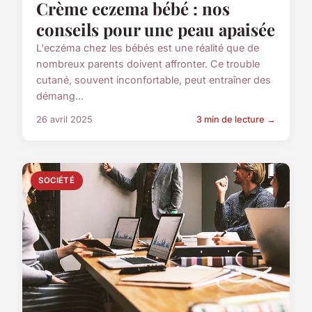
Crème eczema bébé : nos
conseils pour une peau apaisée
L'eczéma chez les bébés est une réalité que de
nombreux parents doivent affronter. Ce trouble
cutané, souvent inconfortable, peut entraîner des
démang...
26 avril 2025
3 min de lecture →
SOCIÉTÉ