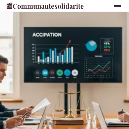
📰
Communautesolidarite