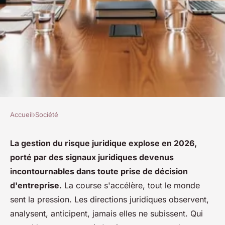
Accueil
›
Société
SOCIÉTÉ
Signaux juridiques : les
La gestion du risque juridique explose en 2026,
porté par des signaux juridiques devenus
tendances majeures à suivre
incontournables dans toute prise de décision
en 2026
d'entreprise.
La course s'accélère, tout le monde
sent la pression. Les directions juridiques observent,
Mila
•
25 février 2026
•
10 min de lecture
analysent, anticipent, jamais elles ne subissent. Qui