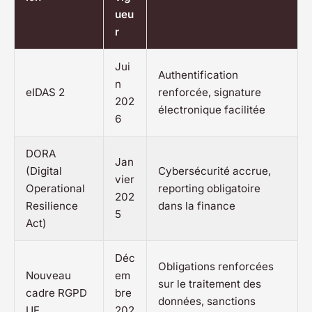
ueu
r
Jui
Authentification
n
eIDAS 2
renforcée, signature
202
électronique facilitée
6
DORA
Jan
(Digital
Cybersécurité accrue,
vier
Operational
reporting obligatoire
202
Resilience
dans la finance
5
Act)
Déc
Obligations renforcées
Nouveau
em
sur le traitement des
cadre RGPD
bre
données, sanctions
UE
202