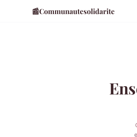
📰
Communautesolidarite
Ens
e