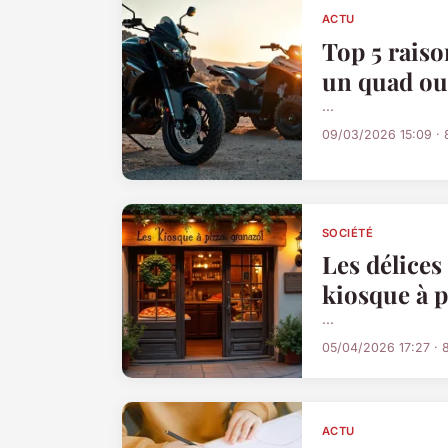
ACTU
Top 5 raiso
un quad ou
...
09/03/2026 15:09 · 
SOCIÉTÉ
Les délices
kiosque à p
...
05/04/2026 17:27 · 
ACTU