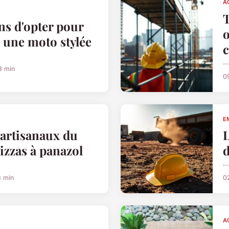
A
ns d'opter pour
o
 une moto stylée
c
...
8 min
0
E
 artisanaux du
L
izzas à panazol
d
...
8 min
0
A