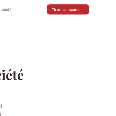
Société
Tirer les leçons →
iété
i
e,