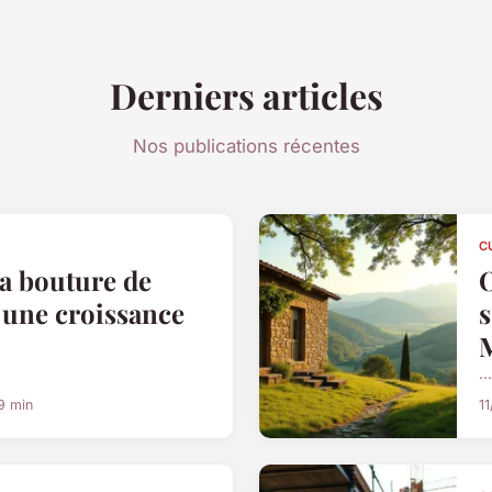
Derniers articles
Nos publications récentes
C
la bouture de
O
 une croissance
s
...
9 min
1