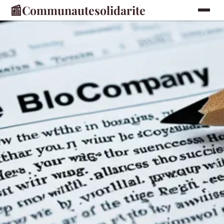
📰
Communautesolidarite