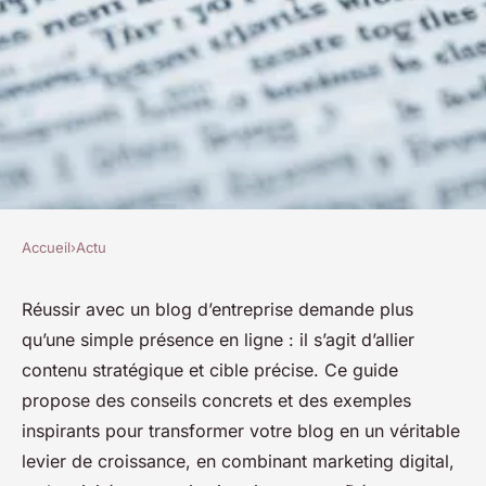
Accueil
›
Actu
ACTU
Découvrez comment réussir
Réussir avec un blog d’entreprise demande plus
qu’une simple présence en ligne : il s’agit d’allier
avec votre blog business et
contenu stratégique et cible précise. Ce guide
entreprise
propose des conseils concrets et des exemples
inspirants pour transformer votre blog en un véritable
Mila
•
19 juin 2025
•
3 min de lecture
levier de croissance, en combinant marketing digital,