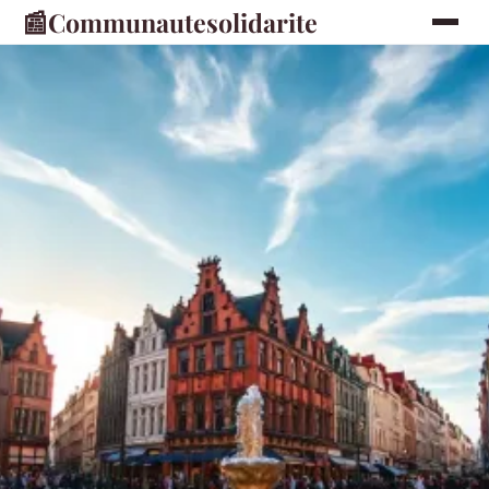
📰
Communautesolidarite