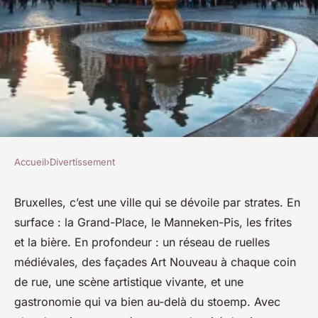
Accueil
›
Divertissement
DIVERTISSEMENT
Découvrez les meilleures
Bruxelles, c’est une ville qui se dévoile par strates. En
surface : la Grand-Place, le Manneken-Pis, les frites
activités cachées pour un
et la bière. En profondeur : un réseau de ruelles
week-end à Bruxelles
médiévales, des façades Art Nouveau à chaque coin
de rue, une scène artistique vivante, et une
Claude
•
26/03/2026 15:25
•
9 min de lecture
gastronomie qui va bien au-delà du stoemp. Avec