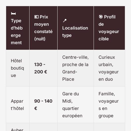
🛏️
💶 Prix
🎯 Profil
Type
📍
moyen
de
d’héb
Localisation
constaté
voyageur
erge
type
(nuit)
cible
ment
Centre-ville,
Curieux
Hôtel
130 -
proche de la
urbain,
boutiq
200 €
Grand-
voyageur
ue
Place
en duo
Gare du
Famille,
Appar
90 - 140
Midi,
voyageur
t’hôtel
€
quartier
s en
européen
groupe
Auber