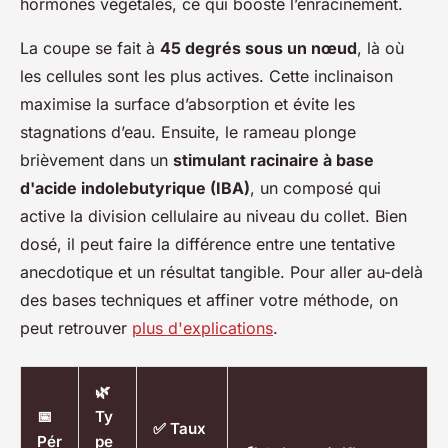
hormones végétales, ce qui booste l’enracinement.
La coupe se fait à
45 degrés sous un nœud
, là où
les cellules sont les plus actives. Cette inclinaison
maximise la surface d’absorption et évite les
stagnations d’eau. Ensuite, le rameau plonge
brièvement dans un
stimulant racinaire à base
d'acide indolebutyrique (IBA)
, un composé qui
active la division cellulaire au niveau du collet. Bien
dosé, il peut faire la différence entre une tentative
anecdotique et un résultat tangible. Pour aller au-delà
des bases techniques et affiner votre méthode, on
peut retrouver
plus d'explications
.
🌿
📅
Ty
✅ Taux
Pér
pe