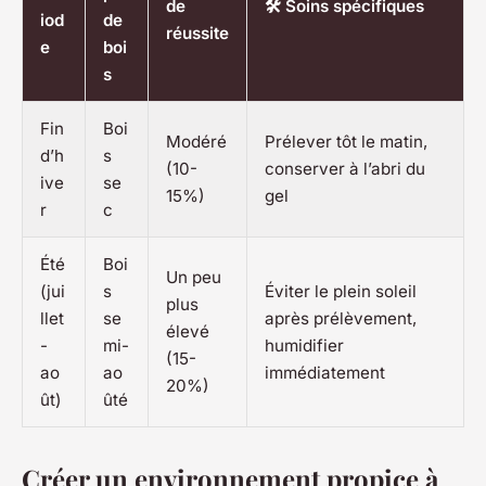
de
🛠 Soins spécifiques
iod
de
réussite
e
boi
s
Fin
Boi
Modéré
Prélever tôt le matin,
d’h
s
(10-
conserver à l’abri du
ive
se
15%)
gel
r
c
Été
Boi
Un peu
(jui
s
Éviter le plein soleil
plus
llet
se
après prélèvement,
élevé
-
mi-
humidifier
(15-
ao
ao
immédiatement
20%)
ût)
ûté
Créer un environnement propice à