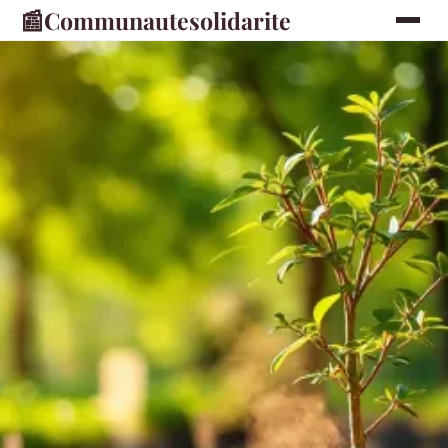
📰
Communautesolidarite