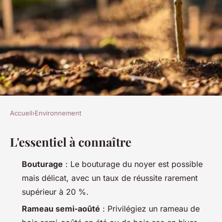
Accueil
›
Environnement
ENVIRONNEMENT
L'essentiel à connaître
9 astuces pour assurer le
succès de la bouture de noyer
Bouturage
: Le bouturage du noyer est possible
mais délicat, avec un taux de réussite rarement
Joséphine
•
26/03/2026 16:47
•
9 min de lecture
supérieur à 20 %.
Rameau semi-aoûté
: Privilégiez un rameau de