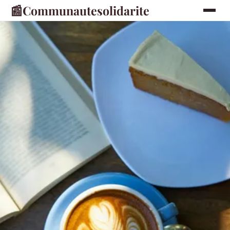
📰
Communautesolidarite