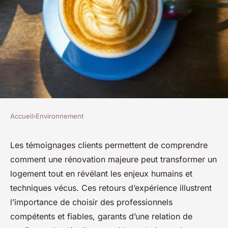
Accueil
›
Environnement
ENVIRONNEMENT
Témoignages clients sur la
Les témoignages clients permettent de comprendre
comment une rénovation majeure peut transformer un
réussite d'une rénovation
logement tout en révélant les enjeux humains et
majeure
techniques vécus. Ces retours d’expérience illustrent
l’importance de choisir des professionnels
Mila
•
29 septembre 2025
•
4 min de lecture
compétents et fiables, garants d’une relation de